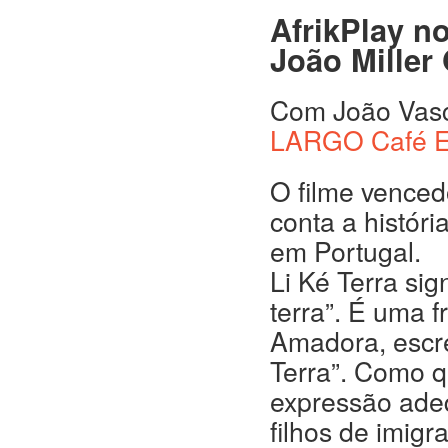
AfrikPlay no
João Miller 
Com João Vasc
LARGO Café E
O filme vencedo
conta a histór
em Portugal.
Li Ké Terra sig
terra”. É uma 
Amadora, escre
Terra”. Como q
expressão adeq
filhos de imig