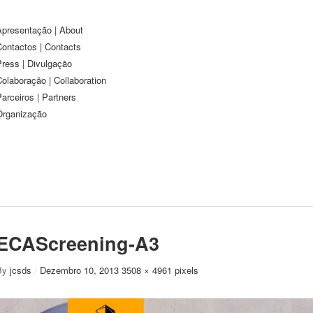
Apresentação | About
Contactos | Contacts
Press | Divulgação
olaboração | Collaboration
arceiros | Partners
Organização
ECAScreening-A3
By
jcsds
/
Dezembro 10, 2013
3508 × 4961 pixels