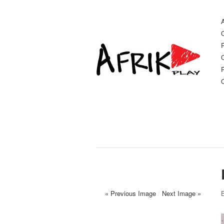
C
P
« Previous Image
/
Next Image »